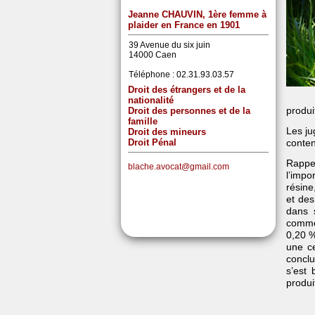
Jeanne CHAUVIN, 1ère femme à
plaider en France en 1901
39 Avenue du six juin
14000 Caen
Téléphone :
02.31.93.03.57
Droit des étrangers et de la
nationalité
produi
Droit des personnes et de la
famille
Les ju
Droit des mineurs
Droit Pénal
conte
Rappel
blache.avocat@gmail.com
l’impo
résine
et des
dans s
commer
0,20 %
une ce
conclu
s’est 
produi