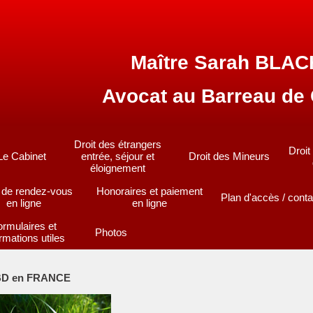
Maître Sarah BLA
Avocat au Barreau de
Droit des étrangers
Droit
Le Cabinet
entrée, séjour et
Droit des Mineurs
éloignement
 de rendez-vous
Honoraires et paiement
Plan d'accès / cont
en ligne
en ligne
ormulaires et
Photos
rmations utiles
BD en FRANCE