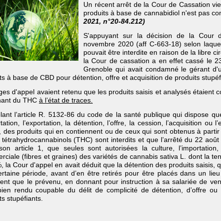
Un récent arrêt de la Cour de Cassation vie
produits à base de cannabidiol n'est pas co
2021, n°20-84.212)
S'appuyant sur la décision de la Cour 
novembre 2020 (aff C-663-18) selon laquel
pouvait être interdite en raison de la libre 
la Cour de cassation a en effet cassé le 2
Grenoble qui avait condamné le gérant d'
ts à base de CBD pour détention, offre et acquisition de produits stupéf
ges d'appel avaient retenu que les produits saisis et analysés étaient 
nant du THC
à l’état de traces.
ant l’article R. 5132-86 du code de la santé publique qui dispose que l
rtation, l’exportation, la détention, l’offre, la cession, l’acquisition o
, des produits qui en contiennent ou de ceux qui sont obtenus à parti
 tétrahydrocannabinols (THC) sont interdits et que l’arrêté du 22 août
on article 1, que seules sont autorisées la culture, l’importation, l’e
ciale (fibres et graines) des variétés de cannabis sativa L. dont la t
, la Cour d'appel en avait déduit que la détention des produits saisis,
rtaine période, avant d’en être retirés pour être placés dans un lieu in
ent que le prévenu, en donnant pour instruction à sa salariée de vend
bien rendu coupable du délit de complicité de détention, d’offre ou
ts stupéfiants.