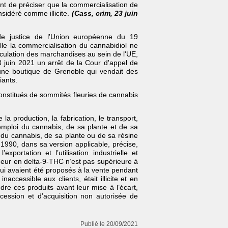
nt de préciser que la commercialisation de
nsidéré comme illicite.
(Cass, crim, 23 juin
de justice de l'Union européenne du 19
le la commercialisation du cannabidiol ne
circulation des marchandises au sein de l'UE,
3 juin 2021 un arrêt de la Cour d'appel de
une boutique de Grenoble qui vendait des
iants.
constitués de sommités fleuries de cannabis
a production, la fabrication, le transport,
u l’emploi du cannabis, de sa plante et de sa
r du cannabis, de sa plante ou de sa résine
 1990, dans sa version applicable, précise,
xportation et l’utilisation industrielle et
eneur en delta-9-THC n’est pas supérieure à
 qui avaient été proposés à la vente pendant
accessible aux clients, était illicite et en
re ces produits avant leur mise à l’écart,
 cession et d’acquisition non autorisée de
Publié le 20/09/2021