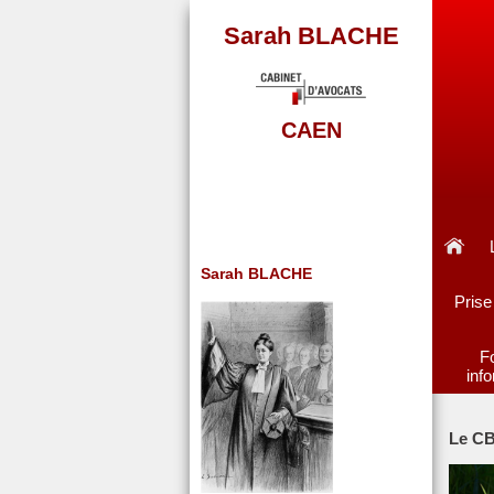
Sarah BLACHE
CAEN
Sarah BLACHE
Prise
F
info
Le C